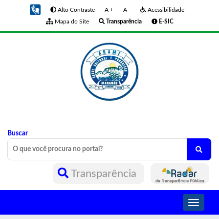
Alto Contraste
A +
A -
Acessibilidade
Mapa do Site
Transparência
E-SIC
Buscar
Transparência
Toggle
navigati