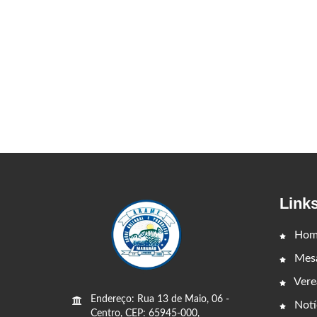
Link
Hom
Mesa
Vere
Endereço: Rua 13 de Maio, 06 -
Notí
Centro, CEP: 65945-000,