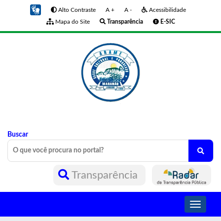
Alto Contraste
A +
A -
Acessibilidade
Mapa do Site
Transparência
E-SIC
Buscar
Transparência
Toggle
navigati